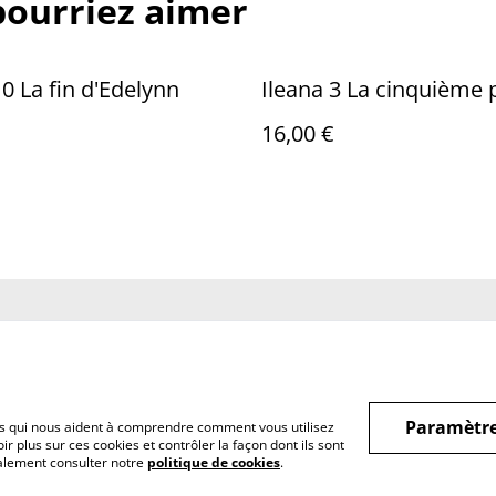
pourriez aimer
10 La fin d'Edelynn
Ileana 3 La cinquième 
16,00 €
us
Conditions
Politique de
Politiq
confidentialité
Paramètre
hiers qui nous aident à comprendre comment vous utilisez
r plus sur ces cookies et contrôler la façon dont ils sont
galement consulter notre
politique de cookies
.