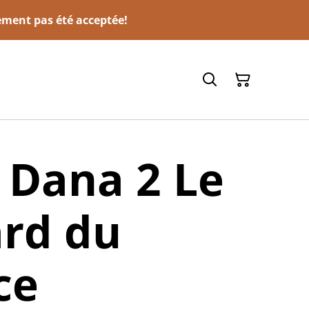
ement pas été acceptée!
 Dana 2 Le
rd du
ce